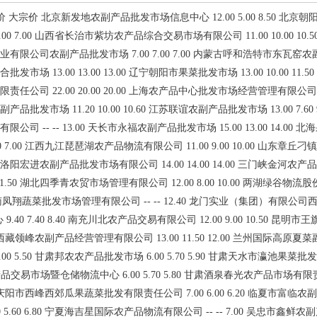
 大宗价 北京新发地农副产品批发市场信息中心 12.00 5.00 8.50 北京朝阳
6.00 7.00 山西省长治市紫坊农产品综合交易市场有限公司 11.00 10.00 10.
限公司农副产品批发市场 7.00 7.00 7.00 内蒙古呼和浩特市东瓦窑农副产品
市场 13.00 13.00 13.00 辽宁朝阳市果菜批发市场 13.00 10.00 11.
公司 22.00 20.00 20.00 上海农产品中心批发市场经营管理有限公司 10.00
批发市场 11.20 10.00 10.60 江苏联谊农副产品批发市场 13.00 7.60 
司 -- -- 13.00 天长市永福农副产品批发市场 15.00 13.00 14.00
.80 7.00 江西九江琵琶湖农产品物流有限公司 11.00 9.00 10.00 山东章
0 3.00 洛阳宏进农副产品批发市场有限公司 14.00 14.00 14.00 三门峡金河
.00 11.50 湖北四季青农贸市场管理有限公司 12.00 8.00 10.00 两湖绿谷物
.00 海南凤翔蔬菜批发市场管理有限公司 -- -- 12.40 龙门实业（集团）有限公司西
.40 7.40 8.40 南充川北农产品交易有限公司 12.00 9.00 10.50 
 7.70 西藏领峰农副产品经营管理有限公司 13.00 11.50 12.00 兰州国际高原
.00 5.50 甘肃邦农农产品批发市场 6.00 5.70 5.90 甘肃天水市瀛池果菜批发市
产品交易市场暨仓储物流中心 6.00 5.70 5.80 甘肃酒泉春光农产品市场有限责
 4.80 庆阳市西峰西郊瓜果蔬菜批发有限责任公司 7.00 6.00 6.20 临夏市富临
 5.60 6.80 宁夏海吉星国际农产品物流有限公司 -- -- 7.00 吴忠市鑫鲜农